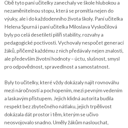
Obě tyto paní učitelky zanechaly ve škole hlubokou a
nezaměnitelnou stopu, která se promítla nejen do
výuky, ale i do každodenního života školy. Paní učitelka
Helena Spurná i paní učitelka Miloslava Vyskočilová
byly po celá desetiletí pilíři stability, rozvahy a
pedagogické poctivosti. Vychovaly nespočet generací
žáků, přičemž každému z nich předávaly nejen znalosti,
ale především životní hodnoty – úctu, slušnost, smysl
pro odpovědnost, spravedlnost a samostatnost.
Byly to učitelky, které vždy dokázaly najít rovnováhu
mezi náročností a pochopením, mezi pevným vedením
a laskavým přístupem. Jejich klidná autorita budila
respekt bez zbytečného nátlaku, jejich trpělivost
dokázala dát prostor i těm, kterým se učivo
neosvojovalo snadno. Uměly žákům naslouchat,