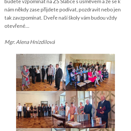
budete vzpomínat na ZŠ Slabce s úsměvem a že se k
nám někdy zase přijdete podívat, pozdravit nebo jen
tak zavzpomínat. Dveře naší školy vám budou vždy
otevřené…
Mgr. Alena Hnízdilová