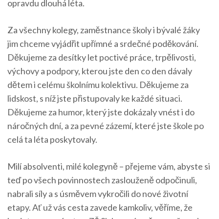
opravdu dlouhá léta.
Za všechny kolegy, zaměstnance školy i bývalé žáky
jim chceme vyjádřit upřímné a srdečné poděkování.
Děkujeme za desítky let poctivé práce, trpělivosti,
výchovy a podpory, kterou jste den co den dávaly
dětem i celému školnímu kolektivu. Děkujeme za
lidskost, s níž jste přistupovaly ke každé situaci.
Děkujeme za humor, který jste dokázaly vnést i do
náročných dní, a za pevné zázemí, které jste škole po
celá ta léta poskytovaly.
Milí absolventi, milé kolegyně – přejeme vám, abyste si
teď po všech povinnostech zaslouženě odpočinuli,
nabrali síly a s úsměvem vykročili do nové životní
etapy. Ať už vás cesta zavede kamkoliv, věříme, že