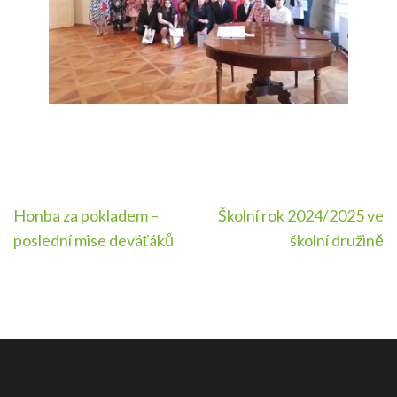
Navigace
Honba za pokladem –
Školní rok 2024/2025 ve
pro
poslední mise deváťáků
školní družině
příspěvek