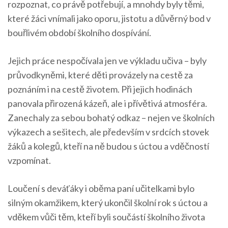
rozpoznat, co právě potřebují, a mnohdy byly těmi,
které žáci vnímali jako oporu, jistotu a důvěrný bod v
bouřlivém období školního dospívání.
Jejich práce nespočívala jen ve výkladu učiva – byly
průvodkyněmi, které děti provázely na cestě za
poznáním i na cestě životem. Při jejich hodinách
panovala přirozená kázeň, ale i přívětivá atmosféra.
Zanechaly za sebou bohatý odkaz – nejen ve školních
výkazech a sešitech, ale především v srdcích stovek
žáků a kolegů, kteří na ně budou s úctou a vděčností
vzpomínat.
Loučení s deváťáky i oběma paní učitelkami bylo
silným okamžikem, který ukončil školní rok s úctou a
vděkem vůči těm, kteří byli součástí školního života