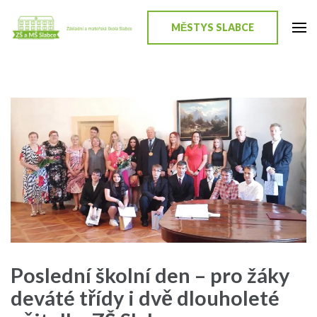
Přeskočit
na
MĚSTYS SLABCE
ZŠ a MŠ Slabce
Stránky školy
obsah
(stiskněte
Enter)
Poslední školní den – pro žáky
deváté třídy i dvě dlouholeté