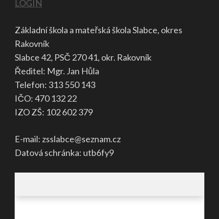
LOGIN
Základní škola a mateřská škola Slabce, okres
Rakovník
Slabce 42, PSČ 270 41, okr. Rakovník
Ředitel: Mgr. Jan Hůla
Telefon: 313 550 143
IČO: 470 132 22
IZO ZŠ: 102 602 379
E-mail: zsslabce@seznam.cz
Datová schránka: utb6fy9