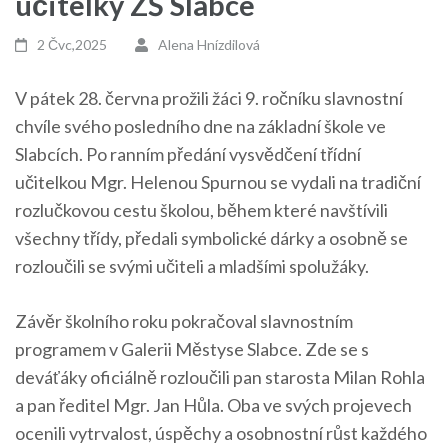
učitelky ZŠ Slabce
2 Čvc,2025
Alena Hnízdilová
V pátek 28. června prožili žáci 9. ročníku slavnostní
chvíle svého posledního dne na základní škole ve
Slabcích. Po ranním předání vysvědčení třídní
učitelkou Mgr. Helenou Spurnou se vydali na tradiční
rozlučkovou cestu školou, během které navštívili
všechny třídy, předali symbolické dárky a osobně se
rozloučili se svými učiteli a mladšími spolužáky.
Závěr školního roku pokračoval slavnostním
programem v Galerii Městyse Slabce. Zde se s
deváťáky oficiálně rozloučili pan starosta Milan Rohla
a pan ředitel Mgr. Jan Hůla. Oba ve svých projevech
ocenili vytrvalost, úspěchy a osobnostní růst každého