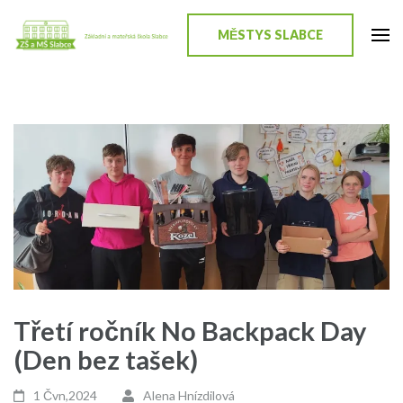
Přeskočit
na
MĚSTYS SLABCE
ZŠ a MŠ Slabce
Stránky školy
obsah
(stiskněte
Enter)
Třetí ročník No Backpack Day
(Den bez tašek)
1 Čvn,2024
Alena Hnízdilová