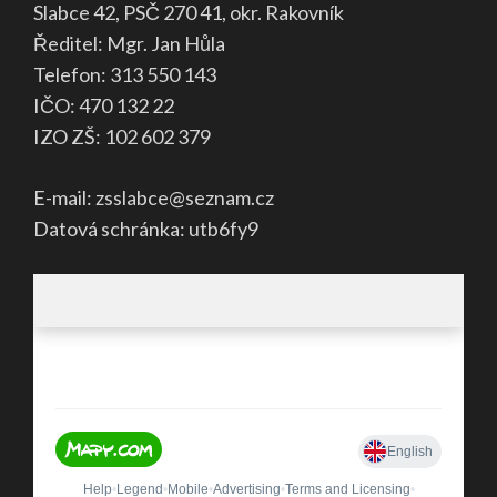
Slabce 42, PSČ 270 41, okr. Rakovník
Ředitel: Mgr. Jan Hůla
Telefon: 313 550 143
IČO: 470 132 22
IZO ZŠ: 102 602 379
E-mail: zsslabce@seznam.cz
Datová schránka: utb6fy9