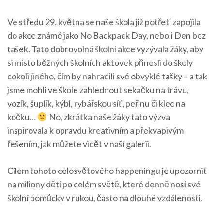
Ve středu 29. května se naše škola již potřetí zapojila
do akce známé jako No Backpack Day, neboli Den bez
tašek. Tato dobrovolná školní akce vyzývala žáky, aby
si místo běžných školních aktovek přinesli do školy
cokoli jiného, čím by nahradili své obvyklé tašky – a tak
jsme mohli ve škole zahlednout sekačku na trávu,
vozík, šuplík, kýbl, rybářskou síť, peřinu či klec na
kočku…
No, zkrátka naše žáky tato výzva
inspirovala k opravdu kreativním a překvapivým
řešením, jak můžete vidět v naší galerii.
Cílem tohoto celosvětového happeningu je upozornit
na miliony dětí po celém světě, které denně nosí své
školní pomůcky v rukou, často na dlouhé vzdálenosti.