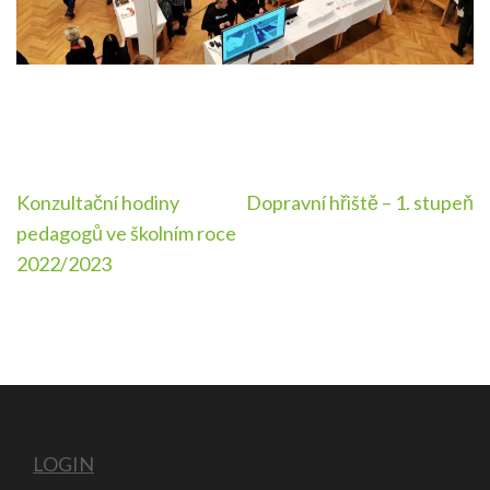
Navigace
Konzultační hodiny
Dopravní hřiště – 1. stupeň
pro
pedagogů ve školním roce
příspěvek
2022/2023
LOGIN