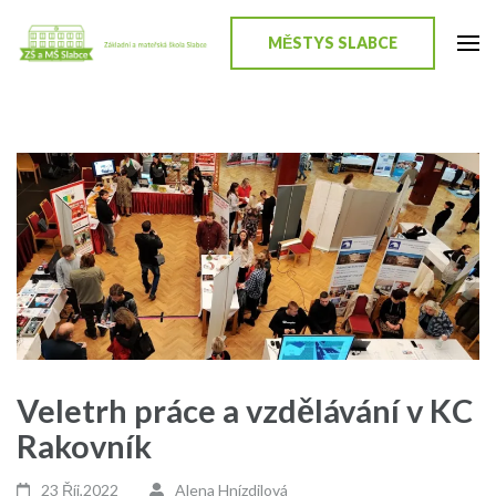
Přeskočit
na
MĚSTYS SLABCE
ZŠ a MŠ Slabce
Stránky školy
obsah
(stiskněte
Enter)
Veletrh práce a vzdělávání v KC
Rakovník
23 Říj,2022
Alena Hnízdilová