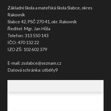
Základní škola a mateřská škola Slabce, okres
Rakovník
Slabce 42, PSČ 270 41, okr. Rakovník
Ředitel: Mgr. Jan Hůla
Telefon: 313 550 143
IČO: 470 132 22
IZO ZŠ: 102 602 379
E-mail: zsslabce@seznam.cz
Datová schránka: utb6fy9