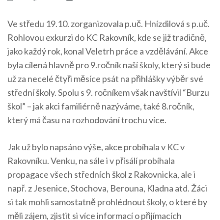
Ve středu 19.10. zorganizovala p.uč. Hnízdilová s p.uč.
Rohlovou exkurzi do KC Rakovník, kde se již tradičně,
jako každý rok, konal Veletrh práce a vzdělávání. Akce
byla cílená hlavně pro 9.ročník naší školy, který si bude
už za necelé čtyři měsíce psát na přihlášky výběr své
střední školy. Spolu s 9. ročníkem však navštívil “Burzu
škol” – jak akci familiérně nazýváme, také 8.ročník,
který má času na rozhodování trochu více.
Jak už bylo napsáno výše, akce probíhala v KC v
Rakovníku. Venku, na sále i v přísálí probíhala
propagace všech středních škol z Rakovnicka, ale i
např. z Jesenice, Stochova, Berouna, Kladna atd. Žáci
si tak mohli samostatně prohlédnout školy, o které by
měli zájem, zjistit si více informací o přijímacích