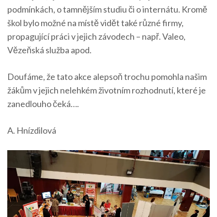
podmínkách, o tamnějším studiu či o internátu. Kromě
škol bylo možné na místě vidět také různé firmy,
propagující práci v jejich závodech – např. Valeo,
Vězeňská služba apod.
Doufáme, že tato akce alepsoň trochu pomohla našim
žákům v jejich nelehkém životním rozhodnutí, které je
zanedlouho čeká….
A. Hnízdilová