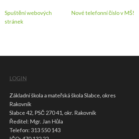
Navigace
Spuštění webových
Nové telefonní číslo v MŠ!
pro
stránek
příspěvek
LOGIN
Základní škola a mateřská škola Slabce, okres
Rakovník
Slabce 42, PSČ 270 41, okr. Rakovník
Ředitel: Mgr. Jan Hůla
Telefon: 313 550 143
IČO: 470 132 22