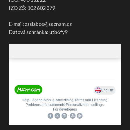
IZO ZŠ: 102 602 379
E-mail: zsslabce@seznam.cz
Datová schránka: utb6fy9