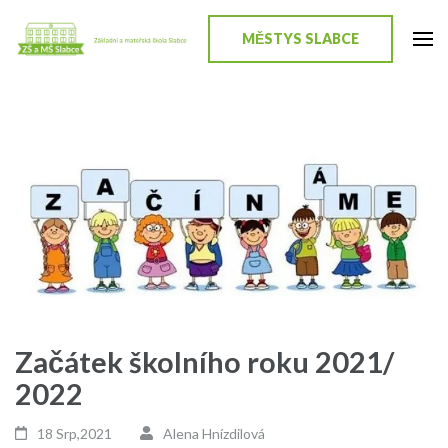
Přeskočit
na
MĚSTYS SLABCE
ZŠ a MŠ Slabce
Stránky školy
obsah
(stiskněte
Enter)
Začátek školního roku 2021/
2022
18 Srp,2021
Alena Hnízdilová