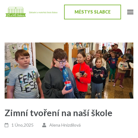
Přeskočit
na
MĚSTYS SLABCE
ZŠ a MŠ Slabce
Stránky školy
obsah
(stiskněte
Enter)
Zimní tvoření na naší škole
1 Úno,2025
Alena Hnízdilová