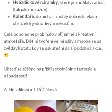
Hvězdičkové náramky
, které jim udělaly radost
(tak jako pokaždé),
Kalendáře
, do nichž si mohly dokreslit vlastní
obrázek k jednotlivým měsícům.
Celé odpoledne probíhalo v příjemné a kreativní
atmosféře. Děti si tvoření velmi užily a mnohé se už
zvědavě ptaly, kdy se uskuteční další podobná akce…
Už teď se těšíme na příští setkání plné fantazie a
nápaditosti!
A. Hnízdilová a T. Růžičková