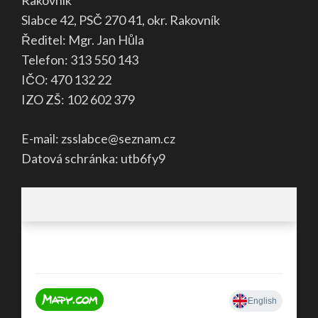
Slabce 42, PSČ 270 41, okr. Rakovník
Ředitel: Mgr. Jan Hůla
Telefon: 313 550 143
IČO: 470 132 22
IZO ZŠ: 102 602 379
E-mail: zsslabce@seznam.cz
Datová schránka: utb6fy9