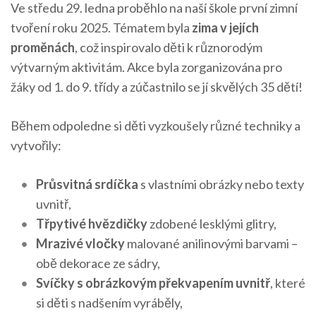
Ve středu 29. ledna proběhlo na naší škole první zimní
tvoření roku 2025. Tématem byla
zima v jejích
proměnách
, což inspirovalo děti k různorodým
výtvarným aktivitám. Akce byla zorganizována pro
žáky od 1. do 9. třídy a zúčastnilo se jí skvělých 35 dětí!
Během odpoledne si děti vyzkoušely různé techniky a
vytvořily:
Průsvitná srdíčka
s vlastními obrázky nebo texty
uvnitř,
Třpytivé hvězdičky
zdobené lesklými glitry,
Mrazivé vločky
malované anilinovými barvami –
obě dekorace ze sádry,
Svíčky s obrázkovým překvapením uvnitř
, které
si děti s nadšením vyráběly,