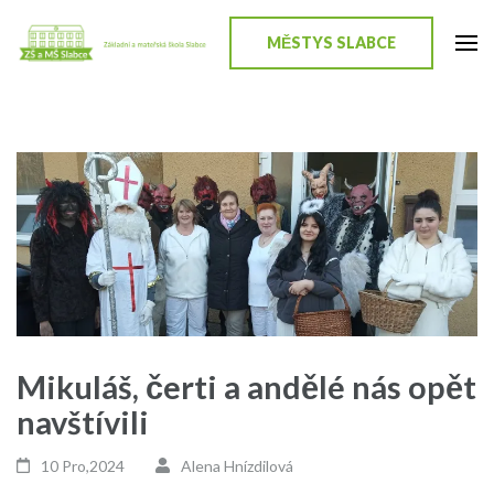
Přeskočit
na
MĚSTYS SLABCE
ZŠ a MŠ Slabce
Stránky školy
obsah
(stiskněte
Enter)
Mikuláš, čerti a andělé nás opět
navštívili
10 Pro,2024
Alena Hnízdilová