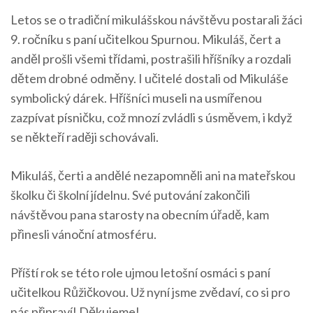
Letos se o tradiční mikulášskou návštěvu postarali žáci
9. ročníku s paní učitelkou Spurnou. Mikuláš, čert a
anděl prošli všemi třídami, postrašili hříšníky a rozdali
dětem drobné odměny. I učitelé dostali od Mikuláše
symbolický dárek. Hříšníci museli na usmířenou
zazpívat písničku, což mnozí zvládli s úsměvem, i když
se někteří raději schovávali.
Mikuláš, čerti a andělé nezapomněli ani na mateřskou
školku či školní jídelnu. Své putování zakončili
návštěvou pana starosty na obecním úřadě, kam
přinesli vánoční atmosféru.
Příští rok se této role ujmou letošní osmáci s paní
učitelkou Růžičkovou. Už nyní jsme zvědaví, co si pro
nás připraví! Děkujeme!