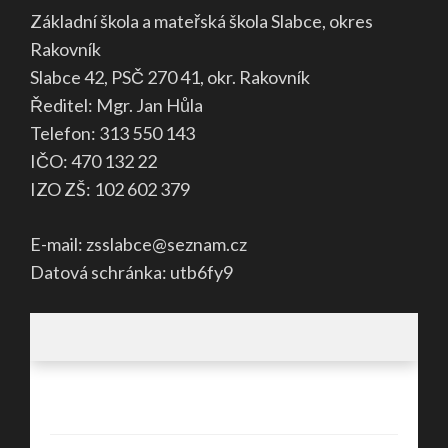
Základní škola a mateřská škola Slabce, okres
Rakovník
Slabce 42, PSČ 270 41, okr. Rakovník
Ředitel: Mgr. Jan Hůla
Telefon: 313 550 143
IČO: 470 132 22
IZO ZŠ: 102 602 379
E-mail: zsslabce@seznam.cz
Datová schránka: utb6fy9