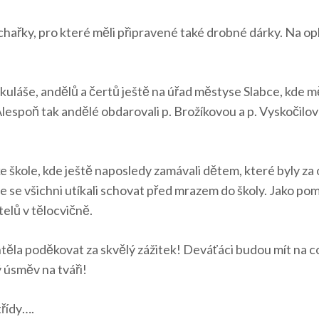
uchařky, pro které měli připravené také drobné dárky. Na opl
uláše, andělů a čertů ještě na úřad městyse Slabce, kde mě
lespoň tak andělé obdarovali p. Brožíkovou a p. Vyskočil
ke škole, kde ještě naposledy zamávali dětem, které byly za
sme se všichni utíkali schovat před mrazem do školy. Jako 
elů v tělocvičně.
htěla poděkovat za skvělý zážitek! Deváťáci budou mít na 
 úsměv na tváři!
třídy….