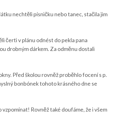
átku nechtěli písničku nebo tanec, stačila jim
li čerti v plánu odnést do pekla pana
ovou drobným dárkem. Za odměnu dostali
 okny. Před školou rovněž proběhlo focení s p.
pomyslný bonbónek tohoto krásného dne se
co vzpomínat! Rovněž také doufáme, že i všem