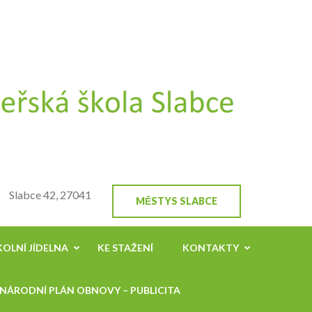
ZŠ a MŠ
Stránky školy
Slabce
Slabce 42, 27041
MĚSTYS SLABCE
KOLNÍ JÍDELNA
KE STAŽENÍ
KONTAKTY
NÁRODNÍ PLÁN OBNOVY – PUBLICITA