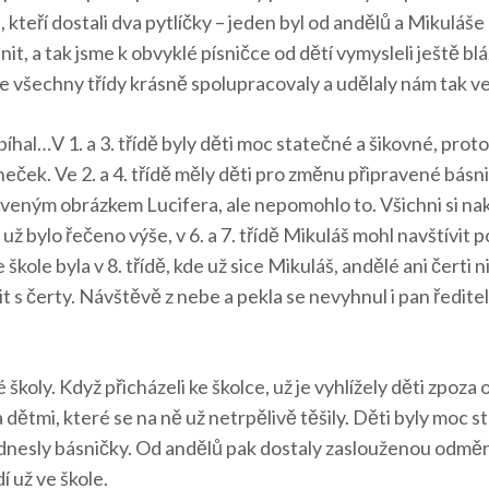
 kteří dostali dva pytlíčky – jeden byl od andělů a Mikuláše 
it, a tak jsme k obvyklé písničce od dětí vymysleli ještě b
že všechny třídy krásně spolupracovaly a udělaly nám tak v
obíhal…V 1. a 3. třídě byly děti moc statečné a šikovné, pro
ček. Ve 2. a 4. třídě měly děti pro změnu připravené básni
praveným obrázkem Lucifera, ale nepomohlo to. Všichni si nak
ž bylo řečeno výše, v 6. a 7. třídě Mikuláš mohl navštívit po
kole byla v 8. třídě, kde už sice Mikuláš, andělé ani čerti ni
 čerty. Návštěvě z nebe a pekla se nevyhnul i pan ředitel Hů
koly. Když přicházeli ke školce, už je vyhlížely děti zpoza ok
 dětmi, které se na ně už netrpělivě těšily. Děti byly moc s
dnesly básničky. Od andělů pak dostaly zaslouženou odměnu a 
í už ve škole.