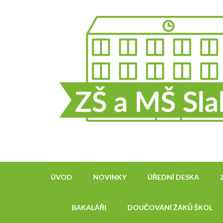
Přeskočit
na
obsah
(stiskněte
Enter)
ÚVOD
NOVINKY
ÚŘEDNÍ DESKA
BAKALÁŘI
DOUČOVÁNÍ ŽÁKŮ ŠKOL