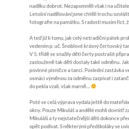
nadílku dobrot. Nezapomněli však i na učitele,
Letošní nadělování jsme chtěli trochu ozvláštn
fotografie na památku. S radostí musím říct, 
A teď již k tomu, jak celý netradiční pátek pr
vedením p. uč. Šnoblové krásný čertovský tane
V 5. třídě se snažily děti čerty postrašit při
zaslouženě tak děti dostaly také odměnu. Jak u
povinné písničce a tanci. Poslední zastávka ve š
osmáci výměnou za odměnu zazpívat i zatančit s
do pekla vzali, však marně…
Poté se celá výprava vydala ještě do mateřské š
okny. Pouze Mikuláš a andělé mohli dovnitř za
Mikuláši a ty nejstatečnější děti dokonce pře
opět podívat. S některými předškoláky se uvid