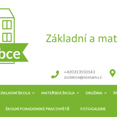
+420313550143
zsslabce@seznam.cz
ZÁKLADNÍ ŠKOLA
MATEŘSKÁ ŠKOLA
DRUŽINA
Š
ŠKOLNÍ PORADENSKÉ PRACOVIŠTĚ
FOTOGALERIE