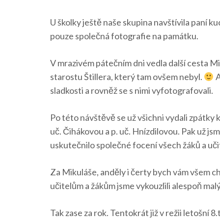
U školky ještě naše skupina navštívila paní k
pouze společná fotografie na památku.
V mrazivém pátečním dni vedla další cesta Mik
starostu Štillera, který tam ovšem nebyl.
A
sladkosti a rovněž se s nimi vyfotografovali.
Po této návštěvě se už všichni vydali zpátky 
uč. Čihákovou a p. uč. Hnízdilovou. Pak už j
uskutečnilo společné focení všech žáků a učit
Za Mikuláše, anděly i čerty bych vám všem c
učitelům a žákům jsme vykouzlili alespoň malý
Tak zase za rok. Tentokrát již v režii letošní 8.