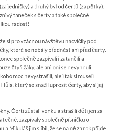
(za jedničky) a druhý byl od čertů (za pětky).
láznivý taneček s čerty a také společné
elkou radost!
tože si pro vzácnou návštěvu nacvičily pod
čky, které se nebály přednést ani před čerty.
onec společně zazpívali i zatančili a
uze čtyři žáky, ale ani oni se nevyhnuli
koho moc nevystrašili, ale i tak si museli
la, který se snažil uprosit čerty, aby si jej
ny. Čerti zůstali venku a strašili děti jen za
tatečné, zazpívaly společně písničku o
Mikuláš jim slíbil, že se na ně za rok přijde