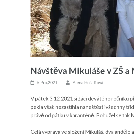
Návštěva Mikuláše v ZŠ a
5 Pro,2021
Alena Hnízdilová
V pátek 3.12.2021 si žáci devátého ročníku př
pekla však nezastihla naneštěstí všechny třídy
právě od pátku v karanténě. Bohužel se tak Mi
Celá výprava ve složení Mikuláš, dva andělé a