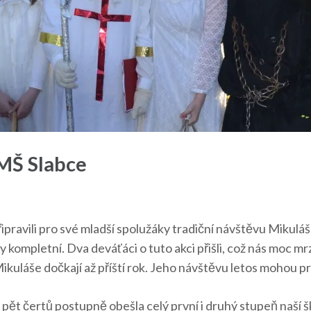
 MŠ Slabce
ipravili pro své mladší spolužáky tradiční návštěvu Mikuláš
 kompletní. Dva deváťáci o tuto akci přišli, což nás moc mrz
kuláše dočkají až příští rok. Jeho návštěvu letos mohou pro
 pět čertů postupně obešla celý první i druhý stupeň naší š